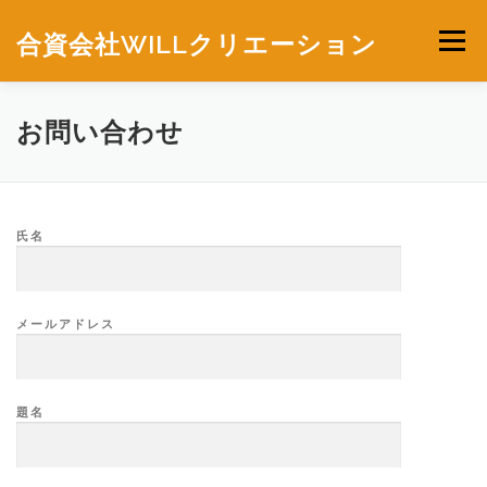
コ
ン
合資会社WILLクリエーション
メニュー
テ
ン
ツ
へ
ホーム
WILLカルチャー部門
お問い合わせ
お問い合わせ
ス
キ
ッ
プ
氏名
メールアドレス
題名